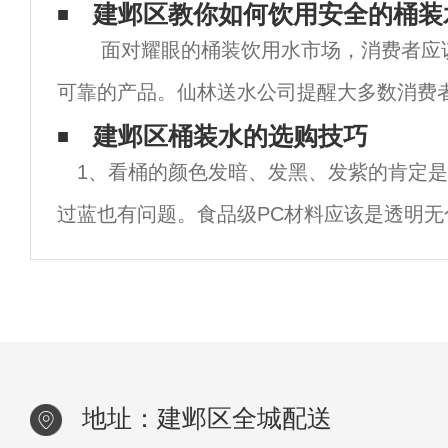
单位的专业消毒人员操作。2、不应该长时间
建邺区教你如何饮用安全的桶装
面对耀眼的桶装饮用水市场，消费者应
饮用同一牌子的桶装水，而应该几种水交替
可靠的产品。仙林送水公司提醒大多数消费
用，这样可以防止因缺乏某种人体必需微量
用水时应注意以下五点：1.购买桶装饮用水
建邺区桶装水的选购技巧
1、看桶的颜色发暗、发黑、发紫的肯定是
水商，选择标注QS
过蓝也有问题。食品级PC材料应该是透明无
上的水桶大多呈蓝色，这个给人清凉之感的颜
材质（已被证实含有塑化剂）。水桶颜色过
地址：建邺区全城配送